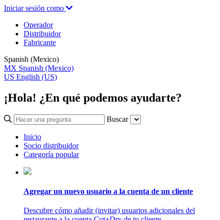
Iniciar sesión como
Operador
Distribuidor
Fabricante
Spanish (Mexico)
MX
Spanish (Mexico)
US
English (US)
¡Hola! ¿En qué podemos ayudarte?
Buscar
Inicio
Socio distribuidor
Categoría popular
Agregar un nuevo usuario a la cuenta de un cliente
Descubre cómo añadir (invitar) usuarios adicionales del
restaurante a la cuenta Cut+Dry de tu cliente.